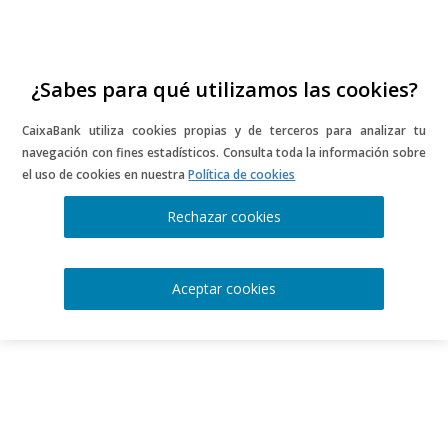
Campus CaixaBankLab
Just another Wordpress_multisite Sites
site
¿Sabes para qué utilizamos las cookies?
Antonio Rodríguez
CaixaBank utiliza cookies propias y de terceros para analizar tu
navegación con fines estadísticos. Consulta toda la información sobre
el uso de cookies en nuestra
Política de cookies
Just another Wordpress_multisite Sites site
All rights reserved
Rechazar cookies
Aceptar cookies