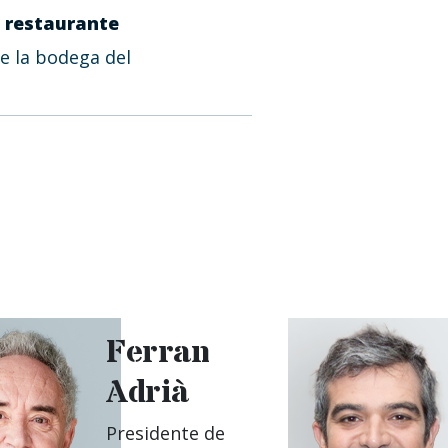
el restaurante
e la bodega del
Ferran
Adrià
Presidente de