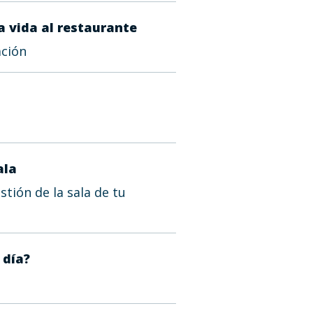
a vida al restaurante
ación
ala
stión de la sala de tu
 día?