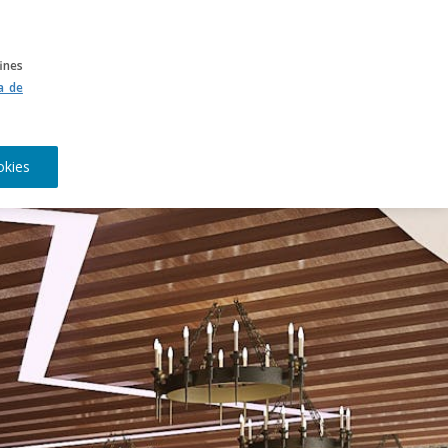
INICIAR SESION
OBSERVATORIO
ines
ca de
okies