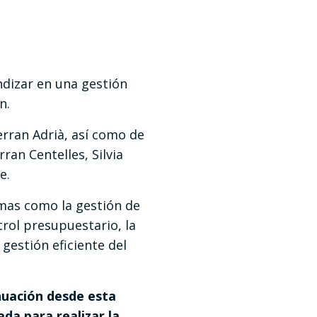
dizar en una gestión
n.
erran Adrià, así como de
an Centelles, Silvia
e.
mas como la gestión de
trol presupuestario, la
 gestión eficiente del
nuación desde esta
da para realizar la