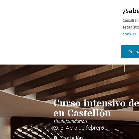
¿Sabe
CURSO O
CaixaBan
estadíst
cookies
Rech
Curso intensivo de
en Castellón
elBullifoundation
3, 4 y 5 de febrero
Castellón