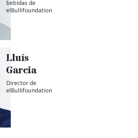
bebidas de
elBullifoundation
Lluí­s
Garcia
Director de
elBullifoundation