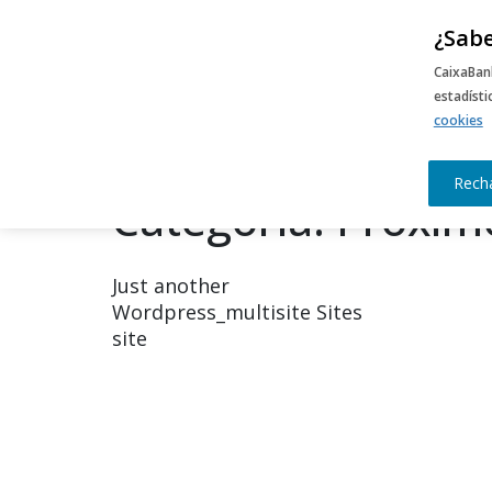
Campus
¿Sabe
CaixaBan
CaixaBankLab
estadíst
cookies
Just another Wordpress_multisite Sites
site
Rech
Categoría:
Próxim
Just another
Wordpress_multisite Sites
site