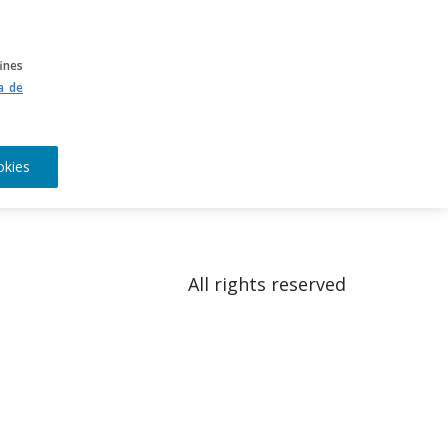
DIATECA
EL CAMPUS
ines
ca de
okies
All rights reserved