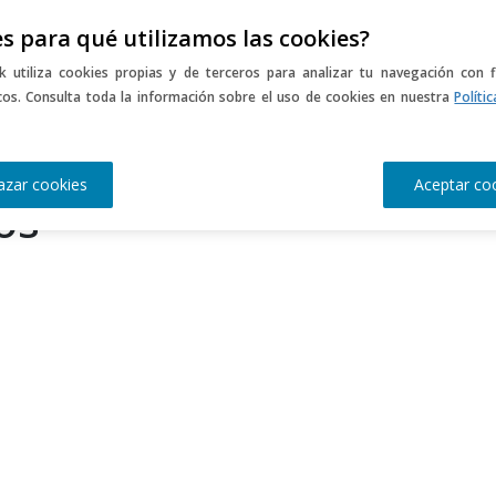
s para qué utilizamos las cookies?
CURSO ONLINE
CURSOS PRESENCIALES
ME
k utiliza cookies propias y de terceros para analizar tu navegación con f
icos. Consulta toda la información sobre el uso de cookies en nuestra
Políti
EL OBSERVATORIO
azar cookies
Aceptar co
os